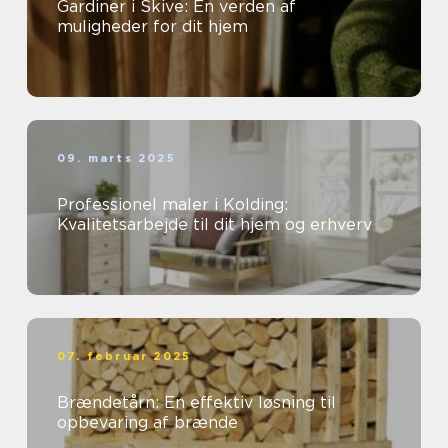
Gardiner i Skive: En verden af
muligheder for dit hjem
09. marts 2025
Professionel maler i Kolding:
Kvalitetsarbejde til dit hjem og erhverv
07. februar 2025
Brændetårn: En effektiv løsning til
opbevaring af brænde