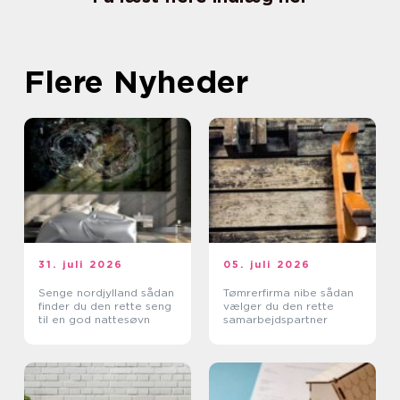
Flere Nyheder
31. juli 2026
05. juli 2026
Senge nordjylland sådan
Tømrerfirma nibe sådan
finder du den rette seng
vælger du den rette
til en god nattesøvn
samarbejdspartner