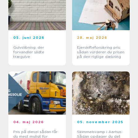
05. juni 2026
28. maj 2026
Gulvslibning: der
Ejerskifteforsikring pris:
forvandler slidte
sådan vurderer du prisen
trægulve
på den rigtige dækning
04. maj 2026
05. november 2025
Pris på diesel sådan får
Skimmelsvamp i Aarhus:
du mest muligt for
Sådan opdager du det