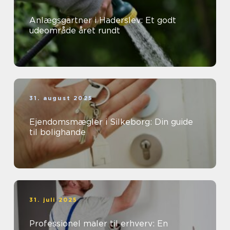
Anlægsgartner i Haderslev: Et godt
udeområde året rundt
31. august 2025
Ejendomsmægler i Silkeborg: Din guide
til bolighande
31. juli 2025
Professionel maler til erhverv: En