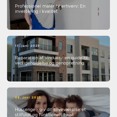
Professionel maler til erhverv: En
investering i kvalitet
11. juni 2025
Reparation af vinduer - en guide til
vedligeholdelse og genopretning
08. juni 2025
Hussenge - giv dit soveværelse et
stilfuldt og funktionelt twist