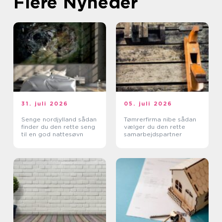
Flere Nyheder
31. juli 2026
05. juli 2026
Senge nordjylland sådan
Tømrerfirma nibe sådan
finder du den rette seng
vælger du den rette
til en god nattesøvn
samarbejdspartner