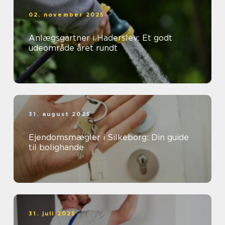
02. november 2025
Anlægsgartner i Haderslev: Et godt
udeområde året rundt
31. august 2025
Ejendomsmægler i Silkeborg: Din guide
til bolighande
31. juli 2025