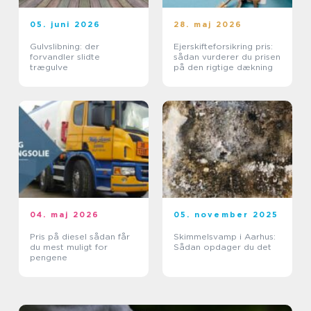
05. juni 2026
28. maj 2026
Gulvslibning: der
Ejerskifteforsikring pris:
forvandler slidte
sådan vurderer du prisen
trægulve
på den rigtige dækning
04. maj 2026
05. november 2025
Pris på diesel sådan får
Skimmelsvamp i Aarhus:
du mest muligt for
Sådan opdager du det
pengene