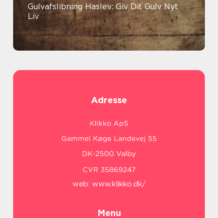
Gulvafslibning Haslev: Giv Dit Gulv Nyt
Liv
Adresse
web:
www.klikko.dk/
Menu