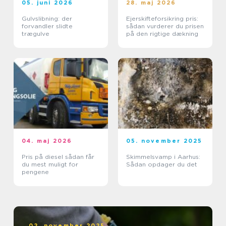
05. juni 2026
28. maj 2026
Gulvslibning: der
Ejerskifteforsikring pris:
forvandler slidte
sådan vurderer du prisen
trægulve
på den rigtige dækning
04. maj 2026
05. november 2025
Pris på diesel sådan får
Skimmelsvamp i Aarhus:
du mest muligt for
Sådan opdager du det
pengene
02. november 2025