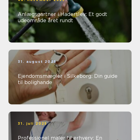
Anlægsgartner i Haderslev: Et godt
udeområde året rundt
31. august 2025
Ejendomsmægler i Silkeborg: Din guide
til bolighande
31. juli 2025
Professionel maler til erhverv: En