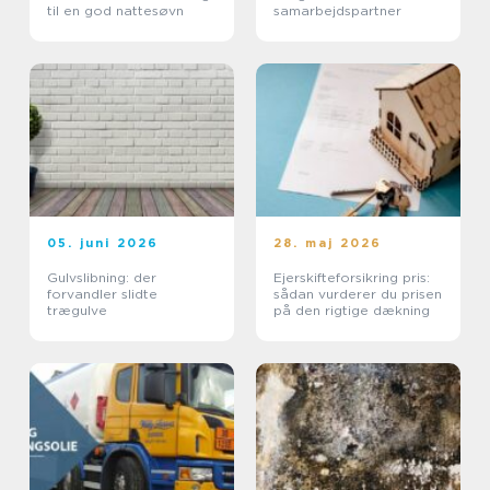
til en god nattesøvn
samarbejdspartner
05. juni 2026
28. maj 2026
Gulvslibning: der
Ejerskifteforsikring pris:
forvandler slidte
sådan vurderer du prisen
trægulve
på den rigtige dækning