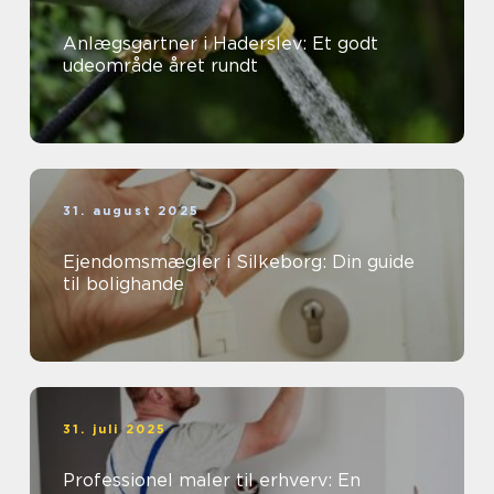
Anlægsgartner i Haderslev: Et godt
udeområde året rundt
31. august 2025
Ejendomsmægler i Silkeborg: Din guide
til bolighande
31. juli 2025
Professionel maler til erhverv: En