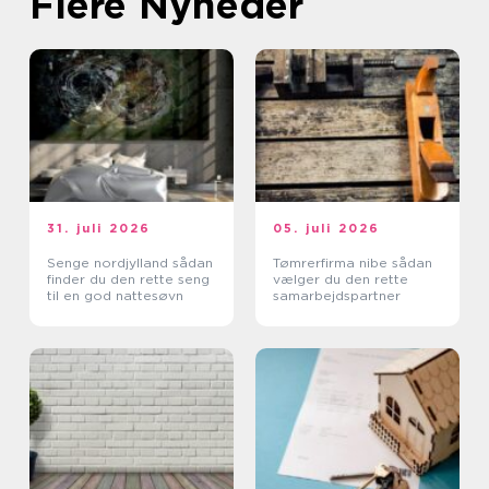
Flere Nyheder
31. juli 2026
05. juli 2026
Senge nordjylland sådan
Tømrerfirma nibe sådan
finder du den rette seng
vælger du den rette
til en god nattesøvn
samarbejdspartner