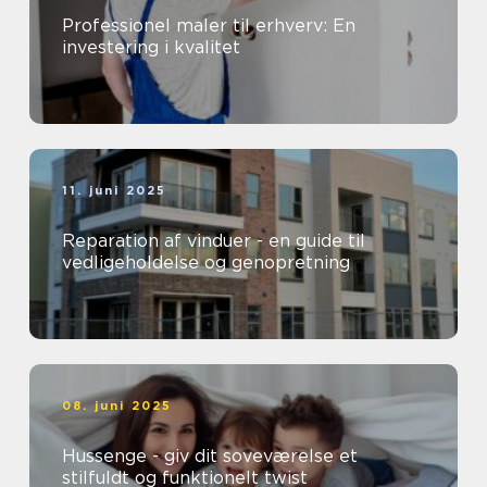
Professionel maler til erhverv: En
investering i kvalitet
11. juni 2025
Reparation af vinduer - en guide til
vedligeholdelse og genopretning
08. juni 2025
Hussenge - giv dit soveværelse et
stilfuldt og funktionelt twist