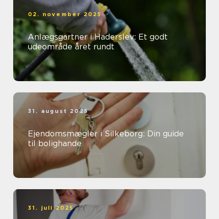
02. november 2025
Anlægsgartner i Haderslev: Et godt
udeområde året rundt
31. august 2025
Ejendomsmægler i Silkeborg: Din guide
til bolighande
31. juli 2025