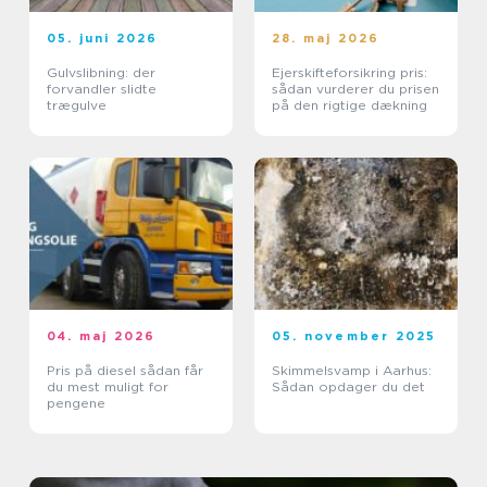
05. juni 2026
28. maj 2026
Gulvslibning: der
Ejerskifteforsikring pris:
forvandler slidte
sådan vurderer du prisen
trægulve
på den rigtige dækning
04. maj 2026
05. november 2025
Pris på diesel sådan får
Skimmelsvamp i Aarhus:
du mest muligt for
Sådan opdager du det
pengene