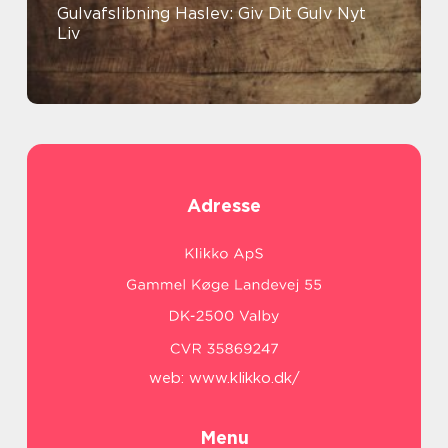
Gulvafslibning Haslev: Giv Dit Gulv Nyt
Liv
Adresse
web:
www.klikko.dk/
Menu