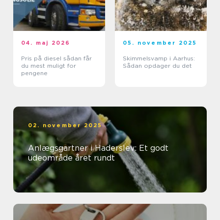
04. maj 2026
05. november 2025
Pris på diesel sådan får
Skimmelsvamp i Aarhus:
du mest muligt for
Sådan opdager du det
pengene
02. november 2025
Anlægsgartner i Haderslev: Et godt
udeområde året rundt