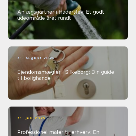
Anlægsgartner i Haderslev: Et godt
udeområde året rundt
31. august 2025
Ejendomsmægler i Silkeborg: Din guide
til bolighande
31. juli 2025
Professionel maler til erhverv: En