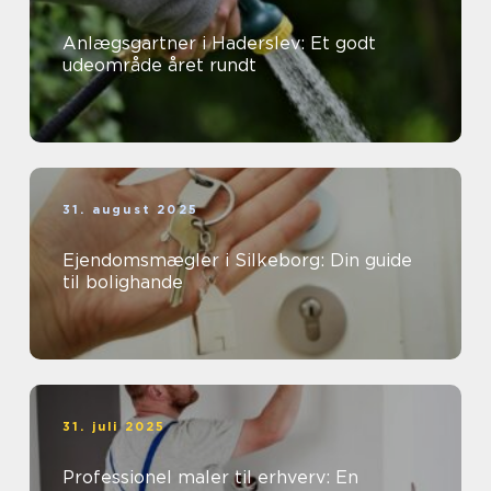
Anlægsgartner i Haderslev: Et godt
udeområde året rundt
31. august 2025
Ejendomsmægler i Silkeborg: Din guide
til bolighande
31. juli 2025
Professionel maler til erhverv: En