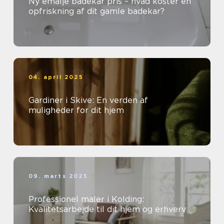
Ny emalje badekar pris – hvad koster en
opfriskning af dit gamle badekar?
04. april 2025
Gardiner i Skive: En verden af
muligheder for dit hjem
09. marts 2025
Professionel maler i Kolding:
Kvalitetsarbejde til dit hjem og erhverv