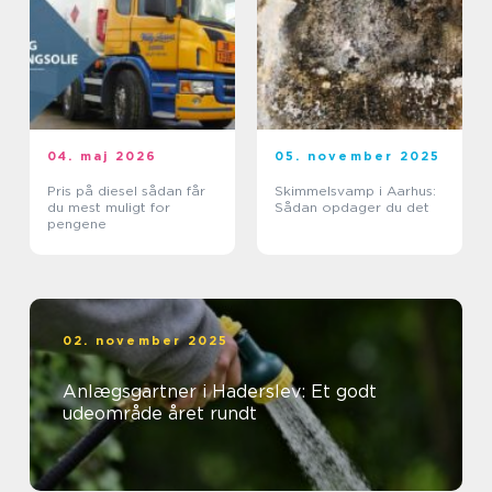
04. maj 2026
05. november 2025
Pris på diesel sådan får
Skimmelsvamp i Aarhus:
du mest muligt for
Sådan opdager du det
pengene
02. november 2025
Anlægsgartner i Haderslev: Et godt
udeområde året rundt