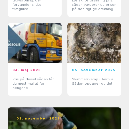
Gulvslibning: der
Ejerskifteforsikring pris:
forvandler slidte
sådan vurderer du prisen
trægulve
på den rigtige dækning
04. maj 2026
05. november 2025
Pris på diesel sådan får
Skimmelsvamp i Aarhus:
du mest muligt for
Sådan opdager du det
pengene
02. november 2025