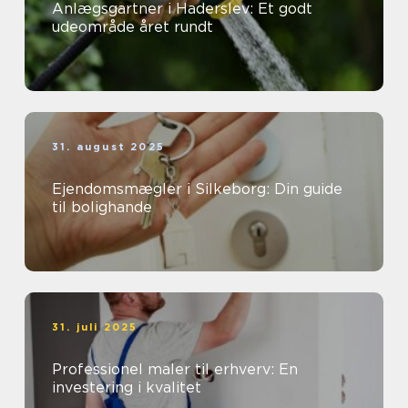
Anlægsgartner i Haderslev: Et godt
udeområde året rundt
31. august 2025
Ejendomsmægler i Silkeborg: Din guide
til bolighande
31. juli 2025
Professionel maler til erhverv: En
investering i kvalitet