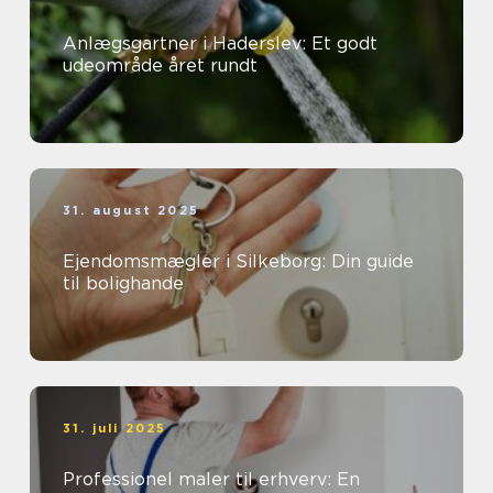
Anlægsgartner i Haderslev: Et godt
udeområde året rundt
31. august 2025
Ejendomsmægler i Silkeborg: Din guide
til bolighande
31. juli 2025
Professionel maler til erhverv: En