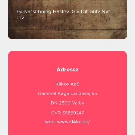
Gulvafslibning Haslev: Giv Dit Gulv Nyt
Liv
Adresse
web:
www.klikko.dk/