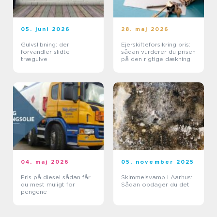
05. juni 2026
28. maj 2026
Gulvslibning: der
Ejerskifteforsikring pris:
forvandler slidte
sådan vurderer du prisen
trægulve
på den rigtige dækning
04. maj 2026
05. november 2025
Pris på diesel sådan får
Skimmelsvamp i Aarhus:
du mest muligt for
Sådan opdager du det
pengene