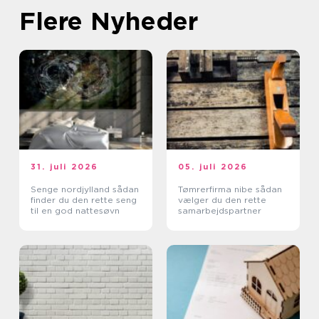
Flere Nyheder
31. juli 2026
05. juli 2026
Senge nordjylland sådan
Tømrerfirma nibe sådan
finder du den rette seng
vælger du den rette
til en god nattesøvn
samarbejdspartner