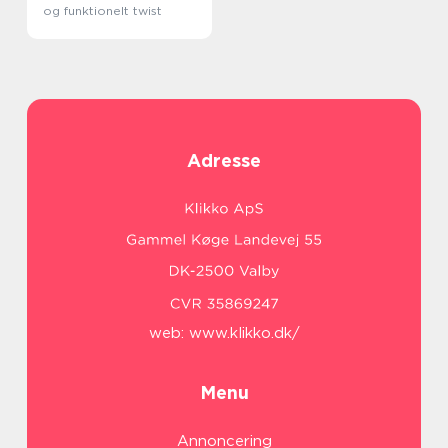
og funktionelt twist
Adresse
web:
www.klikko.dk/
Menu
Annoncering