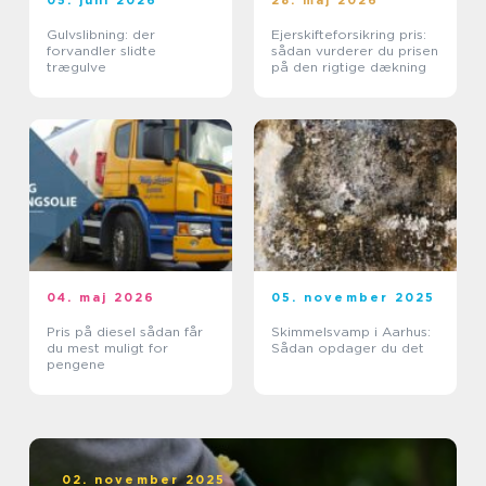
05. juni 2026
28. maj 2026
Gulvslibning: der
Ejerskifteforsikring pris:
forvandler slidte
sådan vurderer du prisen
trægulve
på den rigtige dækning
04. maj 2026
05. november 2025
Pris på diesel sådan får
Skimmelsvamp i Aarhus:
du mest muligt for
Sådan opdager du det
pengene
02. november 2025