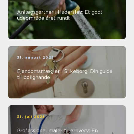
Anlægsgartner i Haderslev: Et godt
udeområde året rundt
31. august 2025
Ejendomsmægler i Silkeborg: Din guide
til bolighande
31. juli 2025
Professionel maler til erhverv: En